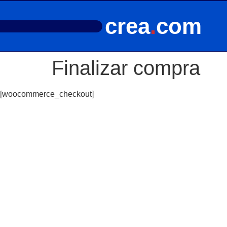
crea
.
com
Finalizar compra
[woocommerce_checkout]